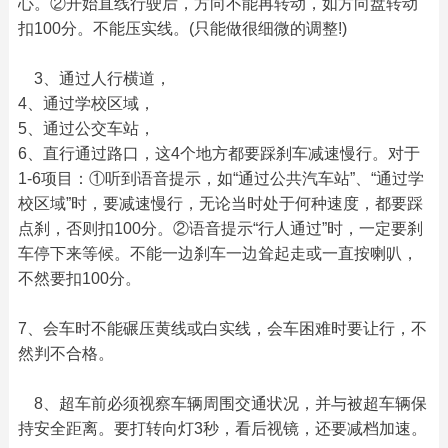
心。②开始直线行驶后，方向不能再转动，如方向盘转动
扣100分。不能压实线。(只能做很细微的调整!)
　3、通过人行横道，
4、通过学校区域，
5、通过公交车站，
6、直行通过路口，这4个地方都要踩刹车减速慢行。对于
1-6项目：①听到语音提示，如“通过公共汽车站”、“通过学
校区域”时，要减速慢行，无论当时处于何种速度，都要踩
点刹，否则扣100分。②语音提示“行人通过”时，一定要刹
车停下来等候。不能一边刹车一边耸起走或一直按喇叭，
不然要扣100分。
7、会车时不能碾压黄线或白实线，会车困难时要让行，不
然判不合格。
　8、超车前必须视察车辆周围交通状况，并与被超车辆保
持安全距离。要打转向灯3秒，看后视镜，还要减档加速。