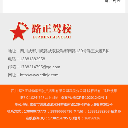
返回列表
地址：四川成都川藏路成双段鞋都南路139号鞋王大厦B栋
电话：13881882958
邮箱：1738214795@qq.com
网址：http://www.cdlzjx.com
四川省路正机动车驾驶员培训有限公司武侯分公司 版权所有 建议使用
IE7.0,1024*768以上浏览
备案号:蜀ICP备10201242号-1
单位地址:成都市川藏路成双段鞋都南路139号鞋王大厦B栋301号
联系方式：
13808073773
；
18980666736
李老师；
13881882958
岳老师
在线咨询QQ：
1738214795
QQ群号：36056926