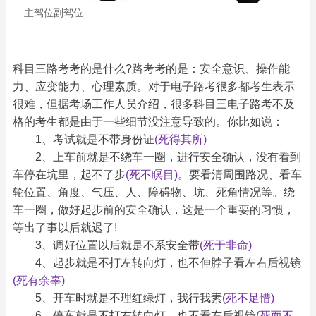
主驾位副驾位
科目三路考考的是什么?路考考的是：安全意识、操作能
力、应变能力、心理素质。对于电子路考很多都考生表示
很难，但据考场工作人员介绍，很多科目三电子路考不及
格的考生都是由于一些细节没注意导致的。你比如说：
　　1、考试就是不带身份证
(死得其所)
　　2、上车前就是不绕车一圈，进行安全确认，没有看到
车停在坑里，起不了步
(死不瞑目)
。要看清周围路况、看车
轮位置、角度、气压、人、障碍物、坑、死角情况等。绕
车一圈，做好起步前的安全确认，这是一个重要的习惯，
等出了事以后就迟了!
　　3、调好位置以后就是不系安全带
(死于非命)
　　4、起步就是不打左转向灯，也不伸脖子看左右后视镜
(死有余辜)
　　5、开车时就是不理红绿灯，我行我素
(死不足惜)
　　6、停车就是不打右转向灯，也不看右后视镜
(死而不