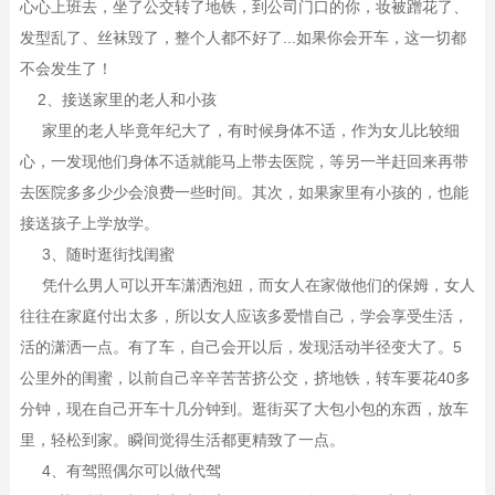
心心上班去，坐了公交转了地铁，到公司门口的你，妆被蹭花了、
发型乱了、丝袜毁了，整个人都不好了...如果你会开车，这一切都
不会发生了！
2、接送家里的老人和小孩
家里的老人毕竟年纪大了，有时候身体不适，作为女儿比较细
心，一发现他们身体不适就能马上带去医院，等另一半赶回来再带
去医院多多少少会浪费一些时间。其次，如果家里有小孩的，也能
接送孩子上学放学。
3、随时逛街找闺蜜
凭什么男人可以开车潇洒泡妞，而女人在家做他们的保姆，女人
往往在家庭付出太多，所以女人应该多爱惜自己，学会享受生活，
活的潇洒一点。有了车，自己会开以后，发现活动半径变大了。5
公里外的闺蜜，以前自己辛辛苦苦挤公交，挤地铁，转车要花40多
分钟，现在自己开车十几分钟到。逛街买了大包小包的东西，放车
里，轻松到家。瞬间觉得生活都更精致了一点。
4、有驾照偶尔可以做代驾