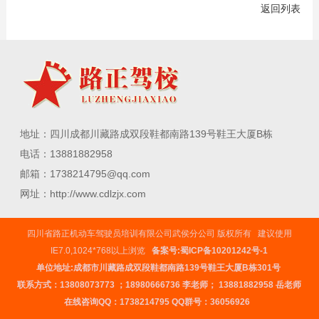
返回列表
地址：四川成都川藏路成双段鞋都南路139号鞋王大厦B栋
电话：13881882958
邮箱：1738214795@qq.com
网址：http://www.cdlzjx.com
四川省路正机动车驾驶员培训有限公司武侯分公司 版权所有 建议使用
IE7.0,1024*768以上浏览
备案号:蜀ICP备10201242号-1
单位地址:成都市川藏路成双段鞋都南路139号鞋王大厦B栋301号
联系方式：
13808073773
；
18980666736
李老师；
13881882958
岳老师
在线咨询QQ：
1738214795
QQ群号：36056926