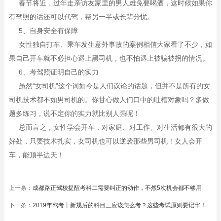
春节将近，过年走亲访友家里的男人难免要喝酒，这时候如果你
有驾照的话还可以代驾，帮另一半或长辈分忧。
5、自身安全有保障
女性独自打车、乘车发生意外事故的案例相信大家看了不少，如
果自己开车就不必担心遇上黑司机，也不怕遇上被骗被拐的情况。
6、考驾照证明自己的实力
虽然“女司机”这个词如今是人们议论的话题，但并不是所有的女
司机技术都不如男司机的。你甘心做人们口中的吐槽对象吗？多做
题多练习，说不定你的实力就比别人强呢！
总而言之，女性学会开车，对家庭、对工作、对生活都有很大的
好处，只要技术扎实，女司机也可以逆袭那些男司机！女人会开
车，能顶半边天！
上一条：
成都路正驾校提醒考科二需要纠正的动作，不然5次机会都不够用
下一条：
2019年驾考丨新规后的科目三应该怎么考？这些考试原则要记牢！