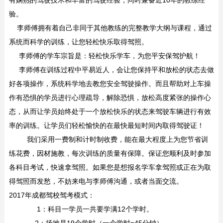
有娴熟的驾驶技术和丰富的驾驶经验，同时兼备近10年的教练经
验。
李师傅拥有着自己非同于其他教练的完整教学大纲与课程，通过
系统而科学的训练，让您轻松快乐取得驾照。
李师傅的学车宗旨是：轻松快乐学车，为您平安保驾护航！
李师傅在训练过程中平易近人，会让您保持平和放松的状态去做
好各项操作，系统科学地去教您安全驾驶操作。而且帮助对上车操
作有恐惧的学员进行心理疏导，解除恐惧，放松高度紧张的操作心
态，从而让学员始终处于一个放松快乐的状态来驾驶车辆进行有效
率的训练。让学员们轻松愉快的在最快最短时间内取得驾驶证！
我们采用一费制和计时制收费，能在最大程度上为您节省训
练花费，因材施教，每次训练的质量有保障。保证您顺利及时参加
各科目考试，快速拿驾照。如果您是想报名学车拿驾照或正在为取
得驾照而发愁，不妨来电与李师傅沟通，或者当面交流。
2017年成都驾校驾考模式：
1：科目一学员一共要学满12个学时。