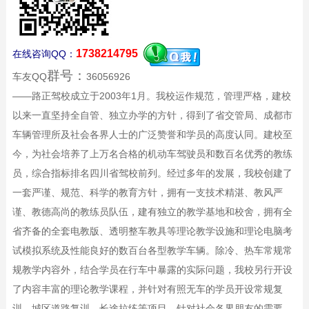
1738214795
在线咨询QQ：
群号：
车友QQ
36056926
——路正驾校成立于2003年1月。我校运作规范，管理严格，建校
以来一直坚持全自管、独立办学的方针，得到了省交管局、成都市
车辆管理所及社会各界人士的广泛赞誉和学员的高度认同。建校至
今，为社会培养了上万名合格的机动车驾驶员和数百名优秀的教练
员，综合指标排名四川省驾校前列。经过多年的发展，我校创建了
一套严谨、规范、科学的教育方针，拥有一支技术精湛、教风严
谨、教德高尚的教练员队伍，建有独立的教学基地和校舍，拥有全
省齐备的全套电教版、透明整车教具等理论教学设施和理论电脑考
试模拟系统及性能良好的数百台各型教学车辆。除冷、热车常规常
规教学内容外，结合学员在行车中暴露的实际问题，我校另行开设
了内容丰富的理论教学课程，并针对有照无车的学员开设常规复
训、城区道路复训、长途拉练等项目。针对社会各界朋友的需要，