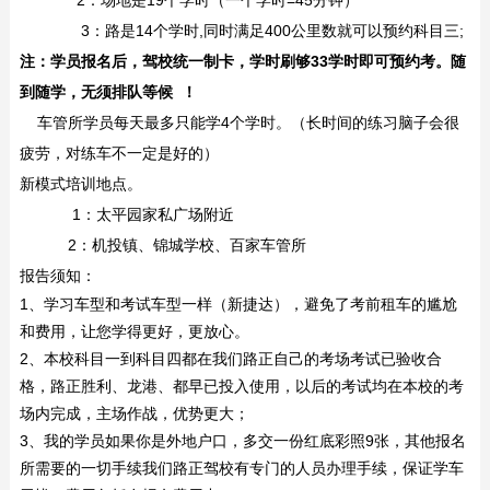
2：场地是19个学时（一个学时=45分钟）
3：路是14个学时,同时满足400公里数就可以预约科目三;
注：学员报名后，驾校统一制卡，学时刷够33学时即可预约考。随
到随学，无须排队等候 ！
车管所学员每天最多只能学4个学时。（长时间的练习脑子会很
疲劳，对练车不一定是好的）
新模式培训地点。
1：太平园家私广场附近
2：机投镇、锦城学校、百家车管所
报告须知：
1、学习车型和考试车型一样（新捷达），避免了考前租车的尴尬
和费用，让您学得更好，更放心。
2、本校科目一到科目四都在我们路正自己的考场考试已验收合
格，路正胜利、龙港、都早已投入使用，以后的考试均在本校的考
场内完成，主场作战，优势更大；
3、我的学员如果你是外地户口，多交一份红底彩照9张，其他报名
所需要的一切手续我们路正驾校有专门的人员办理手续，保证学车