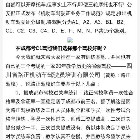
自然可以开摩托车,但事实上不行,即便三轮摩托也不行! 公
安部正式发布《机动车驾驶证业务工作规范》规定,推出机
动车驾驶证分级制,将驾照分为A1、A2、A3、B1、B2、
C1、C2、C3、C4、D、E、F、M、N、P共15个级别。
在成都考C1驾照我们选择那个驾校好呢？
今天我们就来帮大家推荐一家有训练基地，并且也有
四
自己的三个考场的一家20年教学历史的省级驾校———
川省路正机动车驾驶员培训有限公司
（简称：路正
驾校）。说路正驾校好主要基于以下几点：
1、据成都市驾校过关率统计：路正驾校学员一次性合
格率及拿证率一直稳定居于成都市前三名。据了解这是因
为路正驾校教练及工作人员体制全部和学员一次性考试合
格率挂钩，学员一次性过关，师傅工资提成高，二次过关
提出减少一半。三次过关提成没有。所以体制决定了教练
对学员练车负责，教学认真不怠慢。并且教练希望学员来