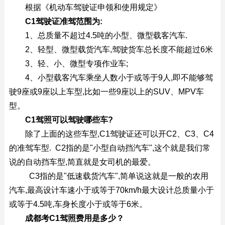
根据《机动车驾驶证申领和使用规定》
C1
驾驶证准驾范围为:
1、总质量不超过4.5吨的小型、微型载客汽车.
2、轻型、微型载货汽车,驾驶货车总长度不能超过6米
3、轻、小、微型专项作业车;
4、小型载客汽车乘坐人数小于或等于9人,即不能够驾
驶9座或9座以上车型,比如一些9座以上的SUV、MPV车
型。
C1
驾照可以驾驶哪些车?
除了上面的这些车型,C1驾驶证还可以开C2、C3、C4
的准驾车型. C2指的是"小型自动挡汽车",这个就是我们常
说的自动挡车型,简直就是女司机的最爱。
C3指的是"低速载货汽车",简单说这就是一般的农用
汽车,最高设计车速小于或等于70km/h最大设计总质量小于
或等于4.5吨,车身长度小于或等于6米。
成都考C1驾照费用是多少？