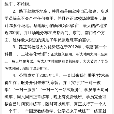
练车，不推脱。
2、路正驾校场地多，并且都是由驾校自己修建。所以
学员练车不会产生任何费用。并且路正驾校场地重多，总
计20多个场地。场地最小的面积为50多亩，最大的占地接
近200亩。并且场地分布在成都西门、东门、南门各个方
面。这样最大限度的满足了学员就近练车的需求。
3、路正驾校最大的优势还在于2012年，修建“第一个
科目一、二社会化考场”；
正式投入使用。考试时间为周一至周
五，每天均在考试。考试无学时限制和名额限制。大大节约了学员
考试时间，缩短了拿证时间。
4、公司成立于2003年1月。一直以来我们秉承“技术赢
得生存，服务开创未来”为宗旨
。并且实行了“一对一教
学”、“一对一服务”、“一对一的一站式服务”。学员每天均可
练车，周六周日正常练车，晚上有免费晚班。学员完全可
按自己时间安排练车，随时可以练车。真正执行了一个人
一个车，一个固定教练教学。让学员来了就练车，练完就