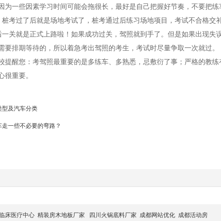
因为一些因素学习时间可能会拖很长，最好是自己把握好节奏，不要把练
考过了后就是场地考试了，桩考通过后练习场地项目，考试不合格交补
关就是正式上路啦！如果成功过关，驾照就到手了。但是如果出现失误
需要排期等待的，所以着急考出驾照的考生，考试时尽量争取一次就过。
醒您：考驾照最重要的是多练车、多熟悉，忌敷衍了事；严格的教练有
心很重要。
类型及汽车分类
车走一些不必要的弯路？
临床医疗中心
精装房木地板厂家
四川火锅底料厂家
成都网站优化
成都活动房