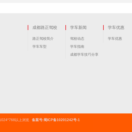
成都路正驾校
学车新闻
学车优惠
路正驾校简介
驾校动态
学车优惠
学车车型
学车指南
成都学车技巧分享
024*768以上浏览
备案号:蜀ICP备10201242号-1