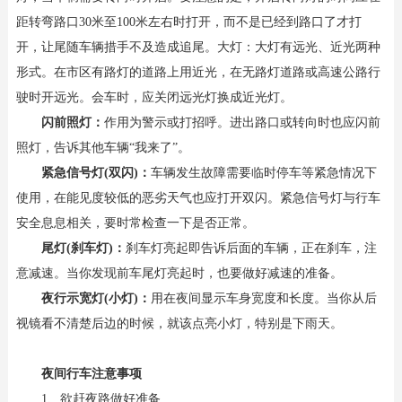
距转弯路口30米至100米左右时打开，而不是已经到路口了才打
开，让尾随车辆措手不及造成追尾。大灯：大灯有远光、近光两种
形式。在市区有路灯的道路上用近光，在无路灯道路或高速公路行
驶时开远光。会车时，应关闭远光灯换成近光灯。
闪前照灯：
作用为警示或打招呼。进出路口或转向时也应闪前
照灯，告诉其他车辆“我来了”。
紧急信号灯(双闪)：
车辆发生故障需要临时停车等紧急情况下
使用，在能见度较低的恶劣天气也应打开双闪。紧急信号灯与行车
安全息息相关，要时常检查一下是否正常。
尾灯(刹车灯)：
刹车灯亮起即告诉后面的车辆，正在刹车，注
意减速。当你发现前车尾灯亮起时，也要做好减速的准备。
夜行示宽灯(小灯)：
用在夜间显示车身宽度和长度。当你从后
视镜看不清楚后边的时候，就该点亮小灯，特别是下雨天。
夜间行车注意事项
1
、
欲赶夜路做好准备