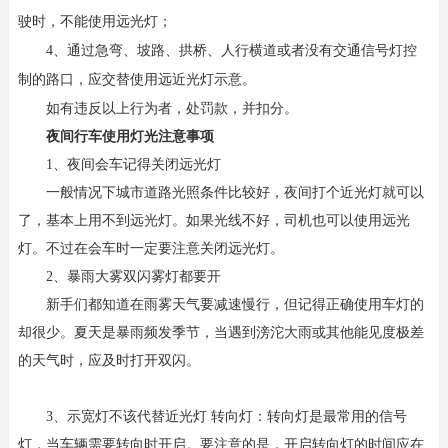
驶时，不能使用远光灯；
4、通过急弯、坡路、拱桥、人行横道或者没有交通信号灯控
制的路口，应交替使用远近光灯示意。
如有违反以上行为者，处罚款，并扣分。
夜间行车使用灯光注意事项
1
、
夜间会车记得关闭远光灯
一般情况下城市道路光照条件比较好，夜间打个近光灯就可以
了，基本上用不到远光灯。如果光线不好，司机也可以使用远光
灯。不过在会车时一定要注意关闭远光灯。
2
、
暴雨大雾双闪雾灯都要开
新手们都知道在雨雾天气要减速慢行，但记得正确使用车灯的
却很少。夏天是暴雨频发季节，当遇到滂沱大雨或其他能见度极差
的天气时，应及时打开双闪。
3
、
示宽灯不该代替近光灯 转向灯：转向灯是最常用的信号
灯，当车辆需要转向时开启。要注意的是，开启转向灯的时间应在