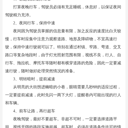
打算夜晚行车，驾驶员必须有充足睡眠，休息好，以保证夜间
驾驶精力充沛。
2
、
夜间行车，保持中速
夜间因为驾驶员掌握的信息量有限，加之反应的速度比白天较
慢，行车时应集中注意力观察道路、地形及障碍物，不宜高速行
驶，保持中速行驶就可以了。特别在通过村镇、窄路、弯道、交叉
路口等复杂地段时，由于灯光照射范围有限，视线不良，行人、自
行车、拖拉机、摩托车等随时都有横穿道路的危险，因此一定要减
速行驶，随时做好处理突然情况的准备。
3
、
明转暗时，提前减速
从明亮的大街拐进幽暗的小巷，眼睛需要几秒钟的适应过程，
一定要提前减速，此时先闪一两下大灯，提醒巷内可能出现的行人
和车辆。
4
、
前车让路，再行超车
夜晚驾驶，最好不要超车。非超不可时，一定要选择道路平
坦、视线开阔的路段实施超越。超车时，必须在道路条件许可的情