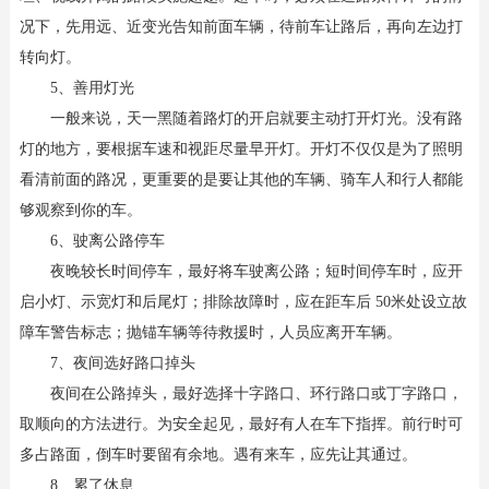
况下，先用远、近变光告知前面车辆，待前车让路后，再向左边打
转向灯。
5
、
善用灯光
一般来说，天一黑随着路灯的开启就要主动打开灯光。没有路
灯的地方，要根据车速和视距尽量早开灯。开灯不仅仅是为了照明
看清前面的路况，更重要的是要让其他的车辆、骑车人和行人都能
够观察到你的车。
6
、
驶离公路停车
夜晚较长时间停车，最好将车驶离公路；短时间停车时，应开
启小灯、示宽灯和后尾灯；排除故障时，应在距车后 50米处设立故
障车警告标志；抛锚车辆等待救援时，人员应离开车辆。
7
、
夜间选好路口掉头
夜间在公路掉头，最好选择十字路口、环行路口或丁字路口，
取顺向的方法进行。为安全起见，最好有人在车下指挥。前行时可
多占路面，倒车时要留有余地。遇有来车，应先让其通过。
8
、
累了休息